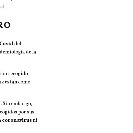
al.
RO
 Covid
del
demiología de la
bían recogido
 12 están como
. Sin embargo,
ecogidos por sus
a
coronavirus
ni