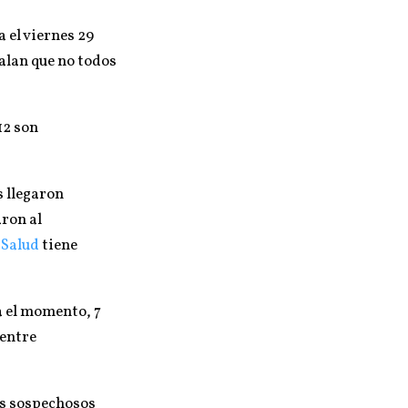
a el viernes 29
ñalan que no todos
 12 son
s llegaron
aron al
sSalud
tiene
a el momento, 7
 entre
os sospechosos