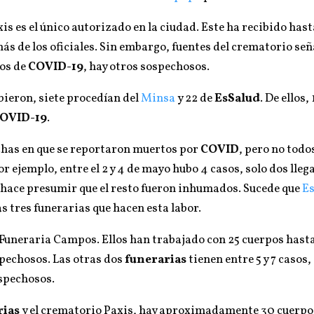
is es el único autorizado en la ciudad. Este ha recibido hast
ás de los oficiales. Sin embargo, fuentes del crematorio se
vos de
COVID-19
, hay otros sospechosos.
ibieron, siete procedían del
Minsa
y 22 de
EsSalud
. De ellos,
OVID-19
.
has en que se reportaron muertos por
COVID
, pero no todo
Por ejemplo, entre el 2 y 4 de mayo hubo 4 casos, solo dos lleg
 hace presumir que el resto fueron inhumados. Sucede que
E
s tres funerarias que hacen esta labor.
a Funeraria Campos. Ellos han trabajado con 25 cuerpos hast
spechosos. Las otras dos
funerarias
tienen entre 5 y 7 casos,
spechosos.
rias
y el crematorio Paxis, hay aproximadamente 30 cuerp