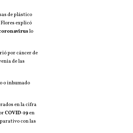
lsas de plástico
. Flores explicó
coronavirus
lo
rió por cáncer de
venia de las
ado o inhumado
rados en la cifra
por
COVID-19
en
mparativo con las