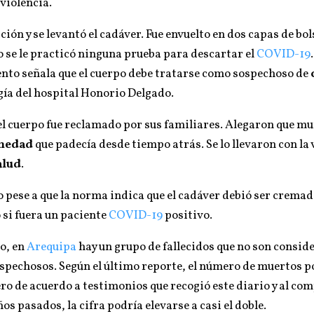
 violencia.
ación y se levantó el cadáver. Fue envuelto en dos capas de bo
 se le practicó ninguna prueba para descartar el
COVID-19
ento señala que el cuerpo debe tratarse como sospechoso de
gía del hospital Honorio Delgado.
 el cuerpo fue reclamado por sus familiares. Alegaron que mu
medad
que padecía desde tiempo atrás. Se lo llevaron con la 
alud
.
o pese a que la norma indica que el cadáver debió ser crem
si fuera un paciente
COVID-19
positivo.
o, en
Arequipa
hay un grupo de fallecidos que no son conside
sospechosos. Según el último reporte, el número de muertos 
Pero de acuerdo a testimonios que recogió este diario y al co
os pasados, la cifra podría elevarse a casi el doble.