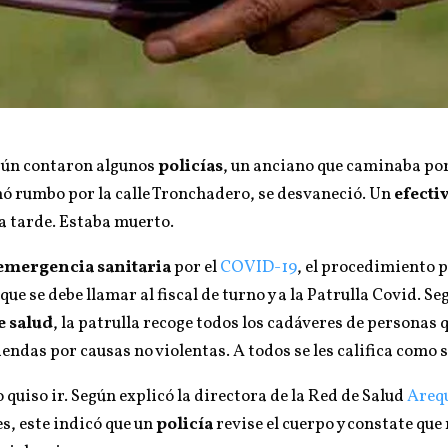
egún contaron algunos
policías
, un anciano que caminaba por
mó rumbo por la calle Tronchadero, se desvaneció. Un
efecti
a tarde. Estaba muerto.
emergencia sanitaria
por el
COVID-19
, el procedimiento 
ue se debe llamar al fiscal de turno y a la Patrulla Covid. Se
e salud
, la patrulla recoge todos los cadáveres de personas 
iviendas por causas no violentas. A todos se les califica como
no quiso ir. Según explicó la directora de la Red de Salud
Areq
s, este indicó que un
policía
revise el cuerpo y constate que