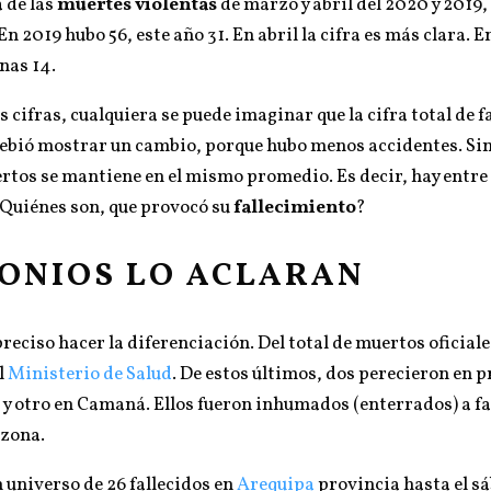
 de las
muertes violentas
de marzo y abril del 2020 y 2019,
 2019 hubo 56, este año 31. En abril la cifra es más clara. En
nas 14.
 cifras, cualquiera se puede imaginar que la cifra total de fa
ebió mostrar un cambio, porque hubo menos accidentes. Sin
ertos se mantiene en el mismo promedio. Es decir, hay entre 
¿Quiénes son, que provocó su
fallecimiento
?
ONIOS LO ACLARAN
reciso hacer la diferenciación. Del total de muertos oficiale
l
Ministerio de Salud
. De estos últimos, dos perecieron en p
y otro en Camaná. Ellos fueron inhumados (enterrados) a fa
 zona.
n universo de 26 fallecidos en
Arequipa
provincia hasta el s