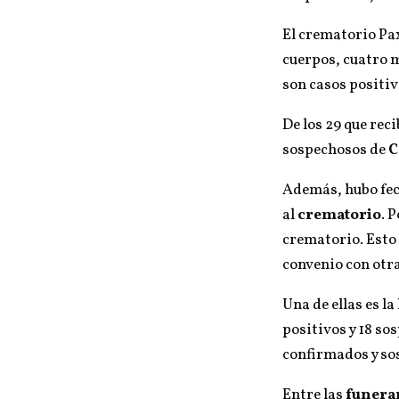
El crematorio Pax
cuerpos, cuatro m
son casos positi
De los 29 que rec
sospechosos de
C
Además, hubo fec
al
crematorio
. 
crematorio. Esto
convenio con otra
Una de ellas es l
positivos y 18 so
confirmados y so
Entre las
funera