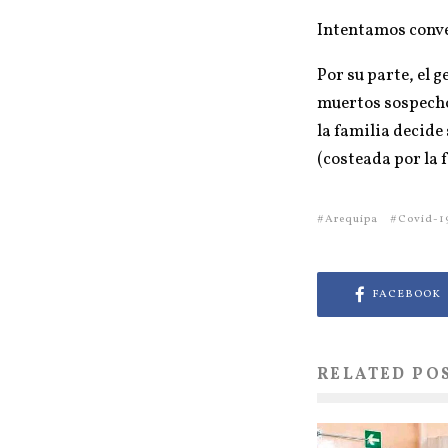
Intentamos conve
Por su parte, el g
muertos sospech
la familia decide
(costeada por la f
Arequipa
Covid-1
FACEBOOK
RELATED PO