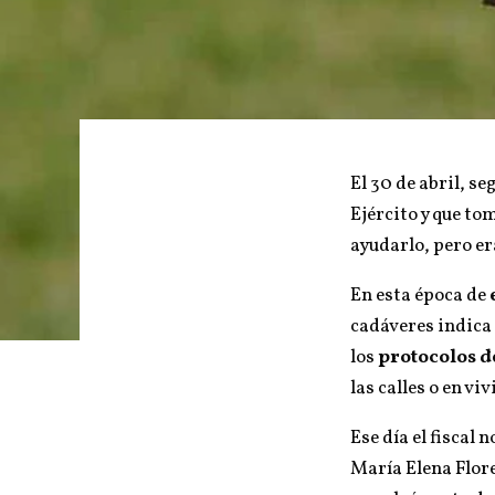
El 30 de abril, s
Ejército y que to
ayudarlo, pero er
En esta época de
cadáveres indica q
los
protocolos d
las calles o en v
Ese día el fiscal 
María Elena Flore