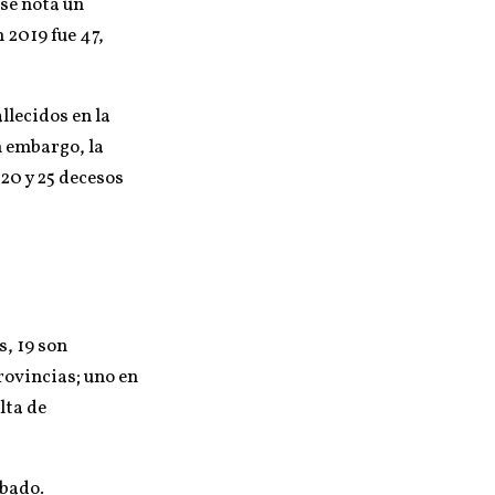
 se nota un
 2019 fue 47,
llecidos en la
 embargo, la
20 y 25 decesos
s, 19 son
rovincias; uno en
lta de
ábado.