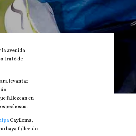
 la avenida
vo
trató de
para levantar
gún
que fallezcan en
 sospechosos.
uipa
Caylloma,
 no haya fallecido