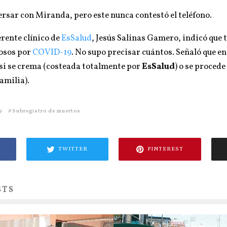
rsar con Miranda, pero este nunca contestó el teléfono.
erente clínico de
EsSalud
, Jesús Salinas Gamero, indicó que 
osos por
COVID-19
. No supo precisar cuántos. Señaló que en
 si se crema (costeada totalmente por
EsSalud
) o se proced
amilia).
9
Subregistro de muertos
TWITTER
PINTEREST
STS