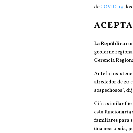
de
COVID-19
, lo
ACEPTA
La República
con
gobierno regional
Gerencia Regiona
Ante la insistenc
alrededor de 20 
sospechosos”, dij
Cifra similar fue
esta funcionaria
familiares para 
una necropsia, po