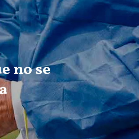
e no se
a