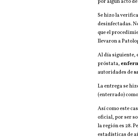
por algún acto de
Se hizo la verific
desinfectadas. No
que el procedimi
llevaron a Patolo
Al día siguiente,
próstata,
enfer
autoridades de
s
La entrega se hiz
(enterrado) como 
Así como este cas
oficial, por ser 
la región es 28. 
estadísticas de añ