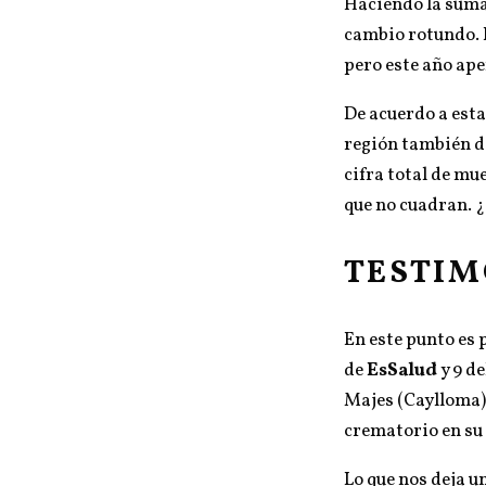
Haciendo la suma
cambio rotundo. En
pero este año ape
De acuerdo a estas
región también d
cifra total de mu
que no cuadran. 
TESTIM
En este punto es p
de
EsSalud
y 9 de
Majes (Caylloma) 
crematorio en su
Lo que nos deja u