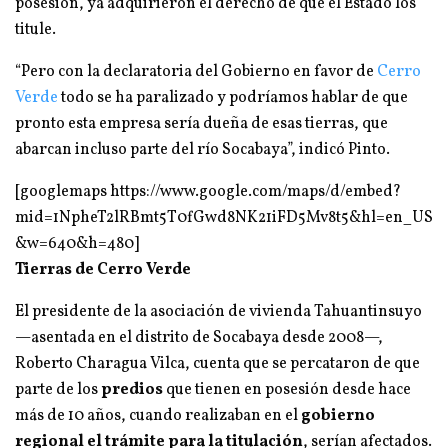
posesión, ya adquirieron el derecho de que el Estado los
titule.
“Pero con la declaratoria del Gobierno en favor de
Cerro
Verde
todo se ha paralizado y podríamos hablar de que
pronto esta empresa sería dueña de esas tierras, que
abarcan incluso parte del río Socabaya”, indicó Pinto.
[googlemaps https://www.google.com/maps/d/embed?
mid=1NpheT2lRBmt5T0fGwd8NK21iFD5Mv8t5&hl=en_US
&w=640&h=480]
Tierras de Cerro Verde
El presidente de la asociación de vivienda Tahuantinsuyo
—asentada en el distrito de Socabaya desde 2008—,
Roberto Charagua Vilca, cuenta que se percataron de que
parte de los
predios
que tienen en posesión desde hace
más de 10 años, cuando realizaban en el
gobierno
regional el trámite para la titulación
, serían afectados.